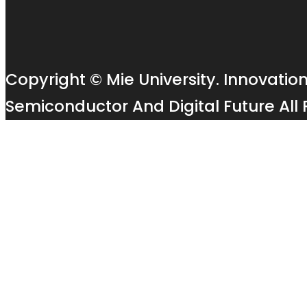
お
問
い
合
Copyright © Mie University. Innovatio
わ
せ
Semiconductor And Digital Future All 